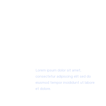
WHY CHOOSE US
Lorem ipsum dolor sit amet, consectetur adipiscing
elit, sed do eiusmod tempor incididunt ut labore et
dolore magna aliqua ut enim.
ERSTER ARBEITSPROZESS
Lorem ipsum dolor sit amet,
consectetur adipiscing elit sed do
eiusmod tempor incididunt ut labore
et dolore.
ENGAGIERTES TEAM