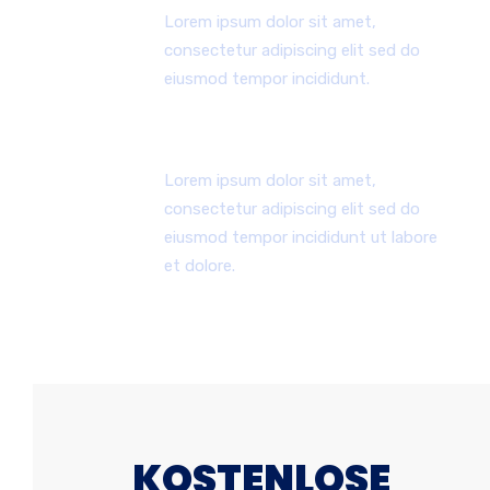
Lorem ipsum dolor sit amet,
consectetur adipiscing elit sed do
eiusmod tempor incididunt.
24x7 Stunden Unterstützung
Lorem ipsum dolor sit amet,
consectetur adipiscing elit sed do
eiusmod tempor incididunt ut labore
et dolore.
KOSTENLOSE